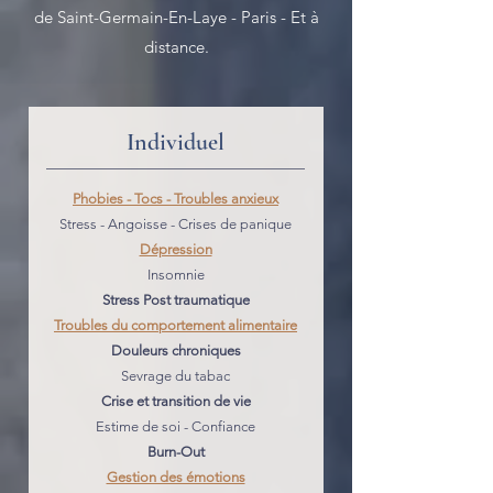
de Saint-Germain-En-Laye - Paris - Et à
distance.
Individuel
Phobies - Tocs - Troubles anxieux
Stress - Angoisse - Crises de panique
Dépression
Insomnie
Stress Post traumatique
Troubles du comportement alimentaire
Douleurs chroniques
Sevrage du tabac
Crise et transition de vie
Estime de soi - Confiance
Burn-Out
Gestion des émotions