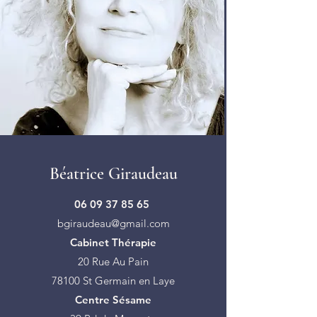
Béatrice Giraudeau
06 09 37 85 65
bgiraudeau@gmail.com
Cabinet Thérapie
20 Rue Au Pain
78100 St Germain en Laye
Centre Sésame