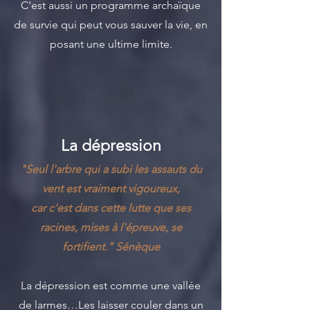
C'est aussi un programme archaïque
de survie qui peut vous sauver la vie, en
posant une ultime limite.
La dépression
"Seul l'arbre qui a subi les assauts du
vent est vraiment vigoureux,
car c'est dans cette lutte
que ses
racines,
mises à l'épreuve, se
fortifient." Sénèque
La dépression est comme une vallée
de larmes…Les laisser couler dans un