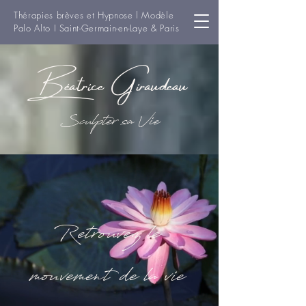
Thérapies brèves et Hypnose l Modèle
Palo Alto I Saint-Germain-en-Laye & Paris
Béatrice Giraudeau
Sculpter sa Vie
Retrouvez le
mouvement de la vie