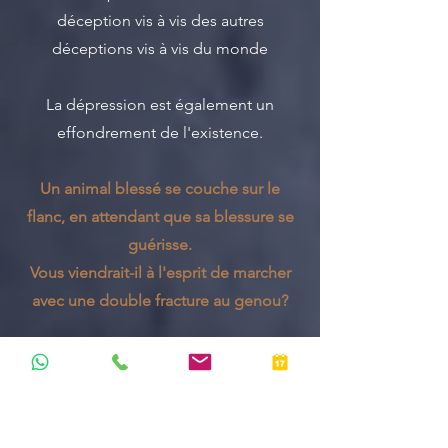
déception vis à vis des autres
déceptions vis à vis du monde
La dépression est également un
effondrement de l'existence.
Un animal blessé se couche sur le
flanc, en attendant que sa blessure se
guérisse.
Vous viendrait-il à l'esprit de marcher
avec une double fracture au genou?
Le désespoir peut vous mettre à terre,
et étonnamment, il porte en lui les
graines d’une force insoupçonnée
propres à votre survie, mais aussi