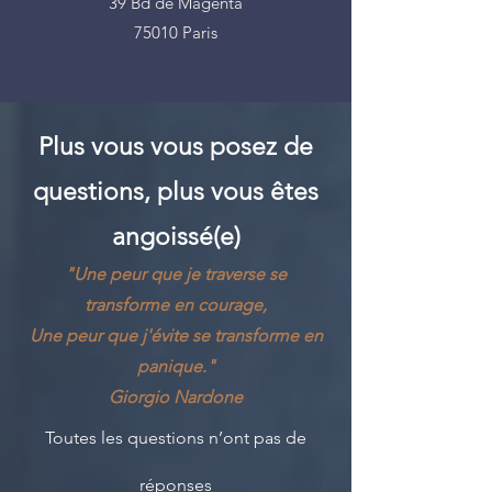
39 Bd de Magenta
75010 Paris
Plus vous vous posez de
questions, plus vous êtes
angoissé(e)
"Une peur que je traverse se
transforme en courage,
Une peur que j'évite se transforme en
panique."
Giorgio Nardone
Toutes les questions n’ont pas de
réponses