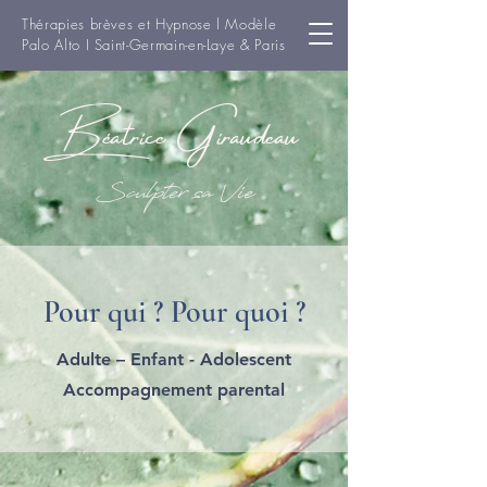
Thérapies brèves et Hypnose l Modèle
Palo Alto I Saint-Germain-en-Laye & Paris
Béatrice Giraudeau
Sculpter sa Vie
Pour qui ? Pour quoi ?
Adulte – Enfant - Adolescent
Accompagnement parental