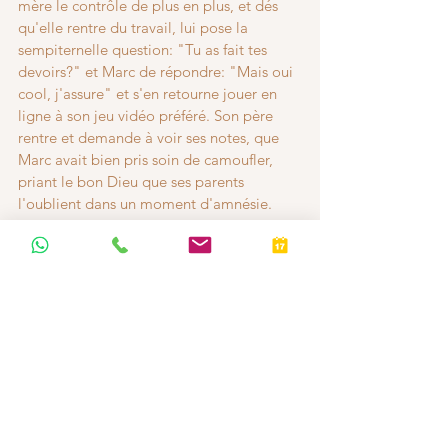
mère le contrôle de plus en plus, et dés 
qu'elle rentre du travail, lui pose la 
sempiternelle question: "Tu as fait tes 
devoirs?" et Marc de répondre: "Mais oui 
cool, j'assure" et s'en retourne jouer en 
ligne à son jeu vidéo préféré. Son père 
rentre et demande à voir ses notes, que 
Marc avait bien pris soin de camoufler, 
priant le bon Dieu que ses parents 
l'oublient dans un moment d'amnésie. 
Marc de plus en plus renfrogné et pris au 
piège, montre ses notes catastrophiques à 
son père excédé, déçu, et  impuissant, qui 
réagit à son tour: "Mais comment veux-tu 
qu'on te fasse encore confiance? Tu vas 
devenir quoi si tu continues comme ça?" 
.Et au fur et à mesure que le ton du père 
monte, le mutisme et la résistance du fils 
se durcissent, son besoin de rébellion 
(dans ce cas précis, rébellion froide) 
atteint des sommets, alors que son estime 