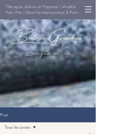
Thérapies brèves et Hypnose l Modèle
Palo Alto I Saint-Germain-en-Laye & Paris
Béatrice Giraudeau
Sculpter sa Vie
Post
Tous les posts