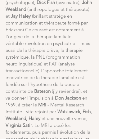
(psychologue),
 Dick Fish
 (psychiatre),
 John 
Weakland
 (anthropologue et thérapeute) 
et
 Jay Haley
 (brillant stratège en 
communication et thérapeute formé par 
Erickson).Ce courant est notamment à 
l'origine de la thérapie familiale - 
véritable révolution en psychiatrie  - mais 
aussi de la thérapie brève, la thérapie 
systémique, la PNL (programmation 
neurolinguistique) et l'AT (analyse 
transactionnelle).L'approche totalement 
innovatrice de la thérapie familiale est 
fondée sur l'hypothèse de la double 
contrainte de
 Bateson 
(j'y reviendrai), et 
va donner l'impulsion à 
Don Jackson
 en 
1959, à créer le 
MRI
 - Mental Research 
Institute - vite rejoint par 
Watzlawick, Fish, 
Weakland, Haley 
et une nouvelle venue, 
Virginia Satir
. Le MRI a posé les 
fondements, puis permis l'évolution de la 
conception de la thérapie systémique, et 