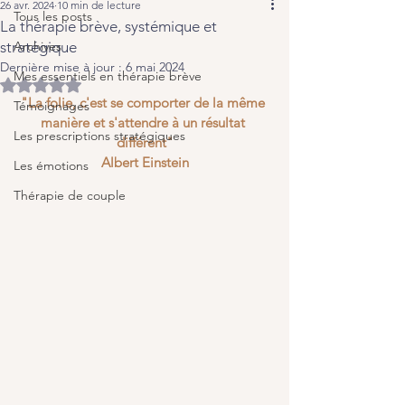
26 avr. 2024
10 min de lecture
Tous les posts
La thérapie brève, systémique et
stratégique
Archives
Dernière mise à jour :
6 mai 2024
Mes essentiels en thérapie brève
Noté NaN étoiles sur 5.
"La folie, c'est se comporter de la même 
Témoignages
manière et s'attendre à un résultat 
Les prescriptions stratégiques
différent"
Albert Einstein
Les émotions
Thérapie de couple